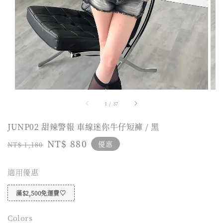
1
/
37
JUNP02 甜辣警報 車線迷你牛仔短褲 / 黑
Regular
Sale
NT$ 880
優惠
NT$ 1,180
price
price
適用優惠
滿$2,500免運費♡
Colors