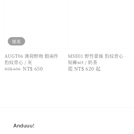
優惠
AUGT06 薄荷野吻 假兩件
MSE01 野性蕾絲 豹紋背心
豹紋背心 / 灰
短褲set / 奶茶
Regular
Sale
NT$ 650
Regular
從
NT$ 620
起
NT$ 690
price
price
price
𝖠𝗇𝖽𝗎𝗎𝗎!