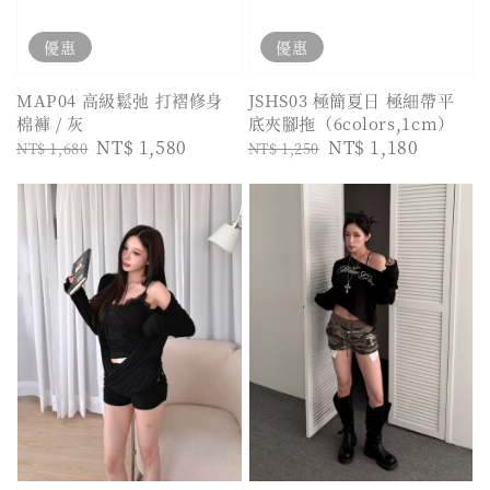
優惠
優惠
MAP04 高級鬆弛 打褶修身
JSHS03 極簡夏日 極細帶平
棉褲 / 灰
底夾腳拖（6colors,1cm）
Regular
Sale
NT$ 1,580
Regular
Sale
NT$ 1,180
NT$ 1,680
NT$ 1,250
price
price
price
price