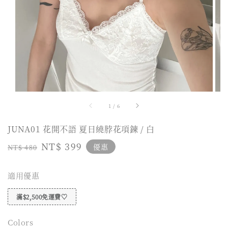
1
/
6
JUNA01 花開不語 夏日繞脖花項鍊 / 白
Regular
Sale
NT$ 399
優惠
NT$ 480
price
price
適用優惠
滿$2,500免運費♡
Colors