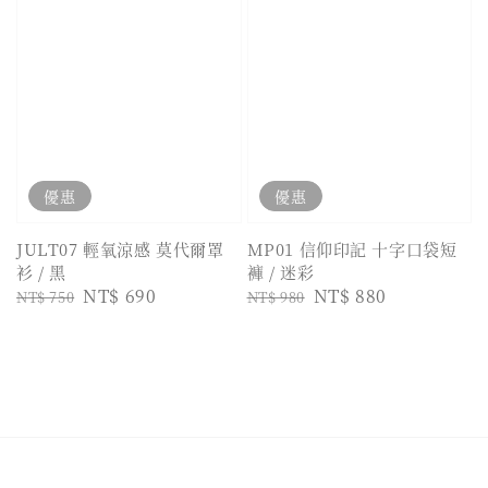
優惠
優惠
JULT07 輕氧涼感 莫代爾罩
MP01 信仰印記 十字口袋短
衫 / 黑
褲 / 迷彩
Regular
Sale
NT$ 690
Regular
Sale
NT$ 880
NT$ 750
NT$ 980
price
price
price
price