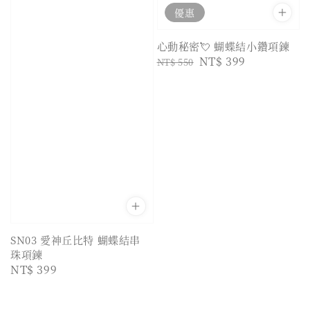
優惠
心動秘密💘 蝴蝶結小鑽項鍊
Regular
Sale
NT$ 399
NT$ 550
price
price
SN03 愛神丘比特 蝴蝶結串
珠項鍊
Regular
NT$ 399
price