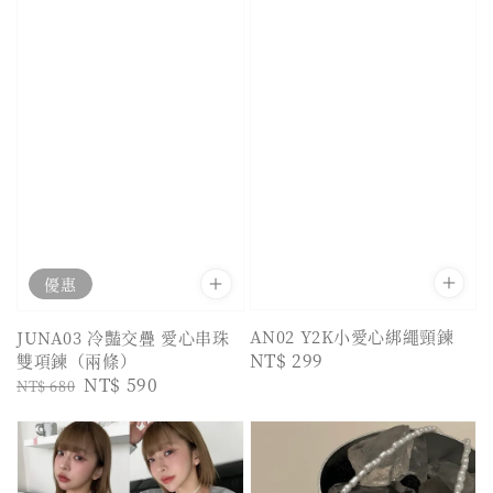
優惠
AN02 Y2K小愛心綁繩頸鍊
JUNA03 冷豔交疊 愛心串珠
Regular
NT$ 299
雙項鍊（兩條）
Regular
Sale
NT$ 590
price
NT$ 680
price
price