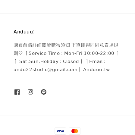
𝖠𝗇𝖽𝗎𝗎𝗎!
購買前請詳細閱讀購物須知 下單即視同同意賣場規
則🤍 ㅣ𝖲𝖾𝗋𝗏𝗂𝖼𝖾 𝖳𝗂𝗆𝖾 : 𝖬𝗈𝗇-𝖥𝗋𝗂 𝟣𝟢:𝟢𝟢-𝟤𝟤:𝟢𝟢 ㅣ
ㅣ 𝖲𝖺𝗍.𝖲𝗎𝗇.𝖧𝗈𝗅𝗂𝖽𝖺𝗒 : 𝖢𝗅𝗈𝗌𝖾𝖽ㅣ ㅣ𝖤𝗆𝖺𝗂𝗅 :
𝖺𝗇𝖽𝗎𝟤𝟤𝗌𝗍𝗎𝖽𝗂𝗈@𝗀𝗆𝖺𝗂𝗅.𝖼𝗈𝗆ㅣ 𝖠𝗇𝖽𝗎𝗎𝗎.𝗍𝗐