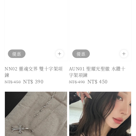
優惠
優惠
NN02 靈魂交界 雙十字架項
AUN01 聖耀光聖徽 水鑽十
鍊
字架項鍊
Regular
Sale
NT$ 390
Regular
Sale
NT$ 450
NT$ 450
NT$ 490
price
price
price
price