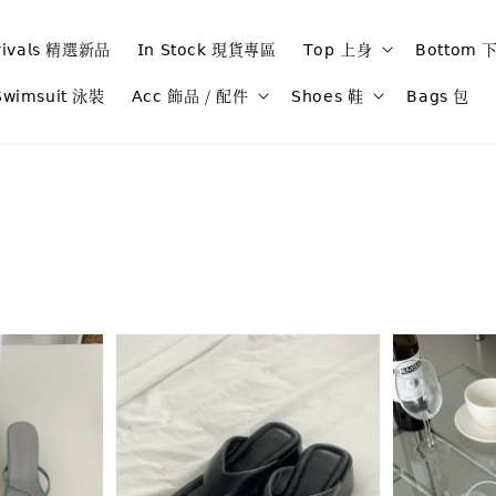
𝗋𝗂𝗏𝖺𝗅𝗌 精選新品
𝖨𝗇 𝖲𝗍𝗈𝖼𝗄 現貨專區
𝖳𝗈𝗉 上身
𝖡𝗈𝗍𝗍𝗈𝗆
𝗐𝗂𝗆𝗌𝗎𝗂𝗍 泳裝
𝖠𝖼𝖼 飾品 / 配件
𝖲𝗁𝗈𝖾𝗌 鞋
𝖡𝖺𝗀𝗌 包