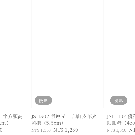
優惠
優惠
 一字方頭高
JSHS02 叛逆光芒 卯釘皮革夾
JSHH02 
5cm）
腳拖（5.5cm）
跟跟鞋（4col
0
Regular
Sale
NT$ 1,280
Regular
Sa
NT
NT$ 1,350
NT$ 1,350