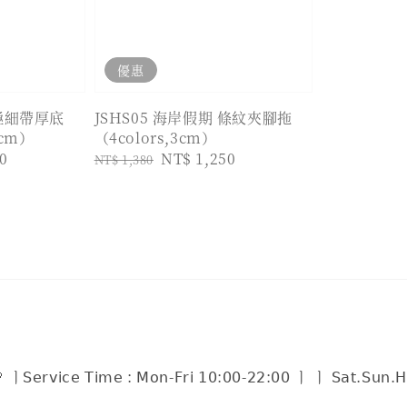
優惠
 極細帶厚底
JSHS05 海岸假期 條紋夾腳拖
4cm）
（4colors,3cm）
0
Regular
Sale
NT$ 1,250
NT$ 1,380
price
price
𝗈𝗇-𝖥𝗋𝗂 𝟣𝟢:𝟢𝟢-𝟤𝟤:𝟢𝟢 ㅣ ㅣ 𝖲𝖺𝗍.𝖲𝗎𝗇.𝖧𝗈𝗅𝗂𝖽𝖺