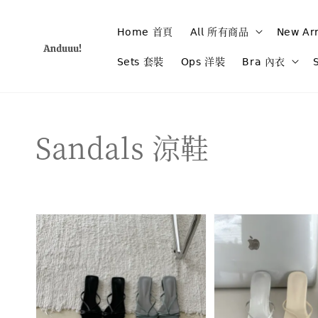
𝖧𝗈𝗆𝖾 首頁
𝖠𝗅𝗅 所有商品
𝖭𝖾𝗐 𝖠
𝖲𝖾𝗍𝗌 套裝
𝖮𝗉𝗌 洋裝
𝖡𝗋𝖺 內衣

Sandals 涼鞋