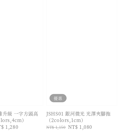
優惠
優雅升級 一字方頭高
JSHS01 銀河微光 光澤夾腳拖
ors,4cm）
（2colors,1cm）
le
$ 1,280
Regular
Sale
NT$ 1,080
NT$ 1,150