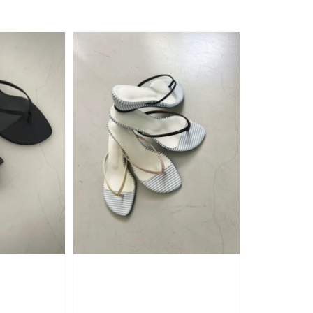
price
price
price
pr