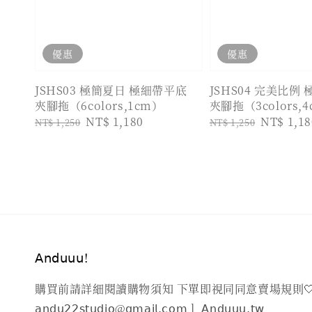
優惠
優惠
JSHS03 極簡夏日 極細帶平底
JSHS04 完美比例
夾腳拖（6colors,1cm）
夾腳拖（3colors,
Regular
Sale
NT$ 1,180
Regular
Sale
NT$ 1,18
NT$ 1,250
NT$ 1,250
price
price
price
price
𝖠𝗇𝖽𝗎𝗎𝗎!
購買前請詳細閱讀購物須知 下單即視同同意賣場規則🤍 ㅣ𝖲𝖾𝗋𝗏𝗂𝖼𝖾 𝖳𝗂𝗆𝖾 : 𝖬
𝖺𝗇𝖽𝗎𝟤𝟤𝗌𝗍𝗎𝖽𝗂𝗈@𝗀𝗆𝖺𝗂𝗅.𝖼𝗈𝗆ㅣ 𝖠𝗇𝖽𝗎𝗎𝗎.𝗍𝗐