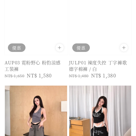
優惠
優惠
AUP03 霓粉野心 粉豹涼感
JULP01 辣度失控 丁字褲歌
工裝褲
德字棉褲 / 白
Regular
Sale
NT$ 1,580
Regular
Sale
NT$ 1,380
NT$ 1,650
NT$ 1,480
price
price
price
price