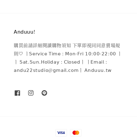
𝖠𝗇𝖽𝗎𝗎𝗎!
購買前請詳細閱讀購物須知 下單即視同同意賣場規
則🤍 ㅣ𝖲𝖾𝗋𝗏𝗂𝖼𝖾 𝖳𝗂𝗆𝖾 : 𝖬𝗈𝗇-𝖥𝗋𝗂 𝟣𝟢:𝟢𝟢-𝟤𝟤:𝟢𝟢 ㅣ
ㅣ 𝖲𝖺𝗍.𝖲𝗎𝗇.𝖧𝗈𝗅𝗂𝖽𝖺𝗒 : 𝖢𝗅𝗈𝗌𝖾𝖽ㅣ ㅣ𝖤𝗆𝖺𝗂𝗅 :
𝖺𝗇𝖽𝗎𝟤𝟤𝗌𝗍𝗎𝖽𝗂𝗈@𝗀𝗆𝖺𝗂𝗅.𝖼𝗈𝗆ㅣ 𝖠𝗇𝖽𝗎𝗎𝗎.𝗍𝗐