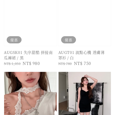
優惠
優惠
AUGSK01 失序甜酷 拼接南
AUGT01 波點心機 透膚薄
瓜褲裙 / 黑
罩衫 / 白
Regular
Sale
NT$ 980
Regular
Sale
NT$ 750
NT$ 1,050
NT$ 780
price
price
price
price