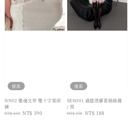
優惠
優惠
NN02 靈魂交界 雙十字架項
SESO01 過膝透膚蕾絲絲襪
鍊
/ 黑
Regular
Sale
NT$ 390
Regular
Sale
NT$ 188
NT$ 450
NT$ 250
price
price
price
price