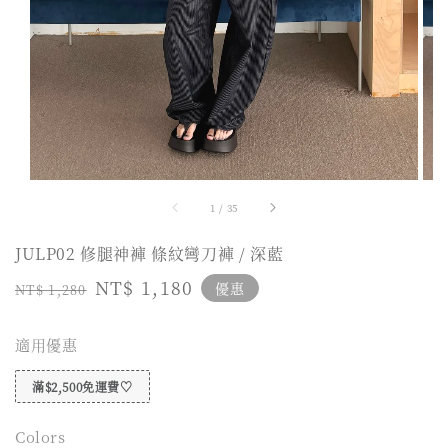
1
/
35
JULP02 修腿神褲 條紋彎刀褲 / 深藍
Regular
Sale
NT$ 1,180
優惠
NT$ 1,280
price
price
適用優惠
滿$2,500免運費♡
Colors