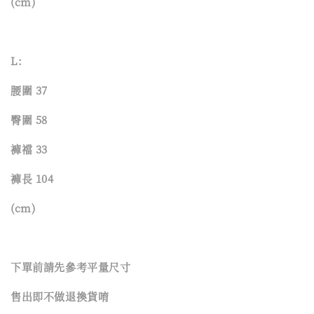
(cm)
L:
腰圍 37
臀圍 58
褲襠 33
褲長 104
(cm)
下單前請先參考平量尺寸
售出即不做退換貨唷