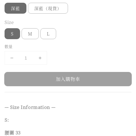
深藍
深藍（現貨）
Size
S
M
L
數量
加入購物車
— Size Information —
S:
腰圍 33