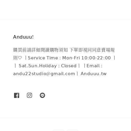
𝖠𝗇𝖽𝗎𝗎𝗎!
購買前請詳細閱讀購物須知 下單即視同同意賣場規
則🤍 ㅣ𝖲𝖾𝗋𝗏𝗂𝖼𝖾 𝖳𝗂𝗆𝖾 : 𝖬𝗈𝗇-𝖥𝗋𝗂 𝟣𝟢:𝟢𝟢-𝟤𝟤:𝟢𝟢 ㅣ
ㅣ 𝖲𝖺𝗍.𝖲𝗎𝗇.𝖧𝗈𝗅𝗂𝖽𝖺𝗒 : 𝖢𝗅𝗈𝗌𝖾𝖽ㅣ ㅣ𝖤𝗆𝖺𝗂𝗅 :
𝖺𝗇𝖽𝗎𝟤𝟤𝗌𝗍𝗎𝖽𝗂𝗈@𝗀𝗆𝖺𝗂𝗅.𝖼𝗈𝗆ㅣ 𝖠𝗇𝖽𝗎𝗎𝗎.𝗍𝗐