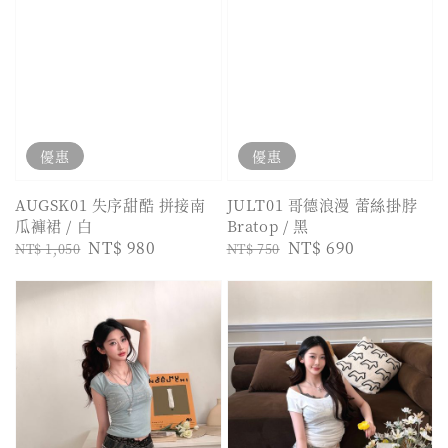
優惠
優惠
AUGSK01 失序甜酷 拼接南
JULT01 哥德浪漫 蕾絲掛脖
瓜褲裙 / 白
Bratop / 黑
Regular
Sale
NT$ 980
Regular
Sale
NT$ 690
NT$ 1,050
NT$ 750
price
price
price
price