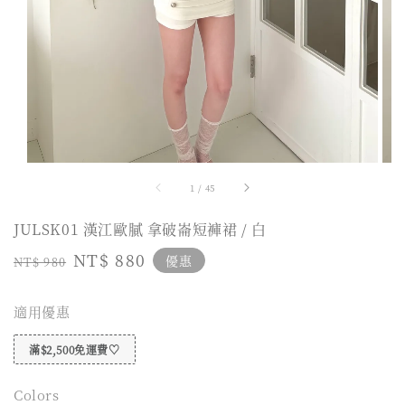
1
/
45
JULSK01 漢江歐膩 拿破崙短褲裙 / 白
Regular
Sale
NT$ 880
優惠
NT$ 980
price
price
適用優惠
滿$2,500免運費♡
Colors