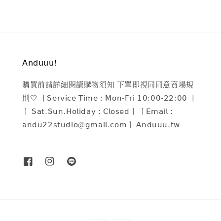
𝖠𝗇𝖽𝗎𝗎𝗎!
購買前請詳細閱讀購物須知 下單即視同同意賣場規
則🤍 ㅣ𝖲𝖾𝗋𝗏𝗂𝖼𝖾 𝖳𝗂𝗆𝖾 : 𝖬𝗈𝗇-𝖥𝗋𝗂 𝟣𝟢:𝟢𝟢-𝟤𝟤:𝟢𝟢 ㅣ
ㅣ 𝖲𝖺𝗍.𝖲𝗎𝗇.𝖧𝗈𝗅𝗂𝖽𝖺𝗒 : 𝖢𝗅𝗈𝗌𝖾𝖽ㅣ ㅣ𝖤𝗆𝖺𝗂𝗅 :
𝖺𝗇𝖽𝗎𝟤𝟤𝗌𝗍𝗎𝖽𝗂𝗈@𝗀𝗆𝖺𝗂𝗅.𝖼𝗈𝗆ㅣ 𝖠𝗇𝖽𝗎𝗎𝗎.𝗍𝗐