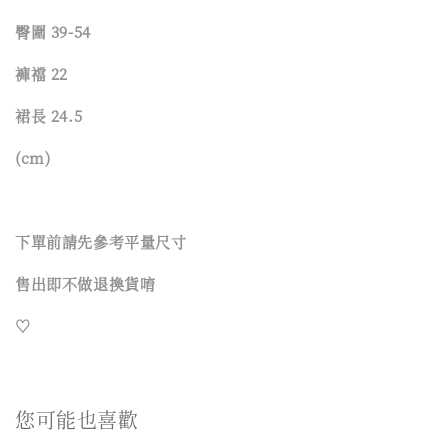
臀圍 39-54
褲襠 22
裙長 24.5
(cm)
下單前請先參考平量尺寸
售出即不做退換貨唷
♡
您可能也喜歡