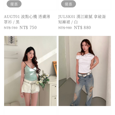
優惠
優惠
AUGT01 波點心機 透膚薄
JULSK01 漢江歐膩 拿破崙
罩衫 / 黑
短褲裙 / 白
Regular
Sale
NT$ 750
Regular
Sale
NT$ 880
NT$ 780
NT$ 980
price
price
price
price