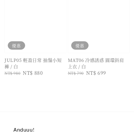
優惠
優惠
JULP05 輕盈日常 抽鬚小短
MAT06 冷感誘惑 圓環斜肩
褲 / 白
上衣 / 白
Regular
Sale
NT$ 880
Regular
Sale
NT$ 699
NT$ 980
NT$ 790
price
price
price
price
𝖠𝗇𝖽𝗎𝗎𝗎!