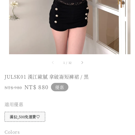
1
/
32
JULSK01 漢江歐膩 拿破崙短褲裙 / 黑
Regular
Sale
NT$ 880
優惠
NT$ 980
price
price
適用優惠
滿$2,500免運費♡
Colors