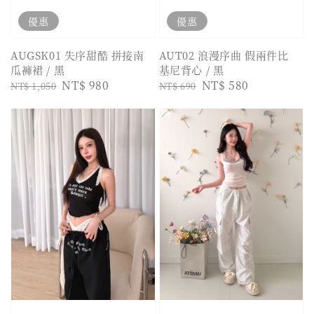
優惠
優惠
AUGSK01 失序甜酷 拼接南
AUT02 浪漫序曲 假兩件比
瓜褲裙 / 黑
基尼背心 / 黑
Regular
Sale
NT$ 980
Regular
Sale
NT$ 580
NT$ 1,050
NT$ 690
price
price
price
price