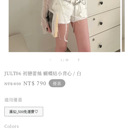
1
/
35
JULT06 初戀蕾絲 蝴蝶結小背心 / 白
Regular
Sale
NT$ 790
優惠
NT$ 850
price
price
適用優惠
滿$2,500免運費♡
Colors