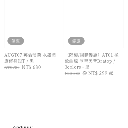
優惠
優惠
AUGT07 英倫薄荷 水鑽國
（陸製/團購優惠）AT01 極
旗修身短T / 黑
致曲線 厚墊美背Bratop /
Regular
Sale
NT$ 680
3colors - 黑
NT$ 730
Regular
Sale
從
NT$ 299
起
price
price
NT$ 380
price
price
𝖠𝗇𝖽𝗎𝗎𝗎!