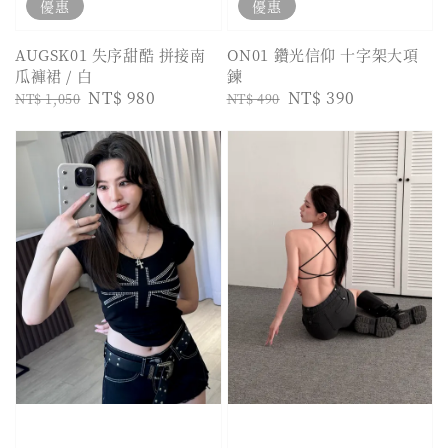
優惠
優惠
AUGSK01 失序甜酷 拼接南
ON01 鑽光信仰 十字架大項
瓜褲裙 / 白
鍊
Regular
Sale
NT$ 980
Regular
Sale
NT$ 390
NT$ 1,050
NT$ 490
price
price
price
price