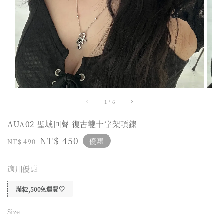
1
/
6
AUA02 聖域回聲 復古雙十字架項鍊
Regular
Sale
NT$ 450
優惠
NT$ 490
price
price
適用優惠
滿$2,500免運費♡
Size