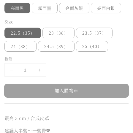
亮面黑
霧面黑
亮面灰銀
亮面白銀
Size
22.5（35）
23（36）
23.5（37）
24（38）
24.5（39）
25（40）
數量
加入購物車
跟高 3 cm / 合成皮革
建議大半號～一號帶💖