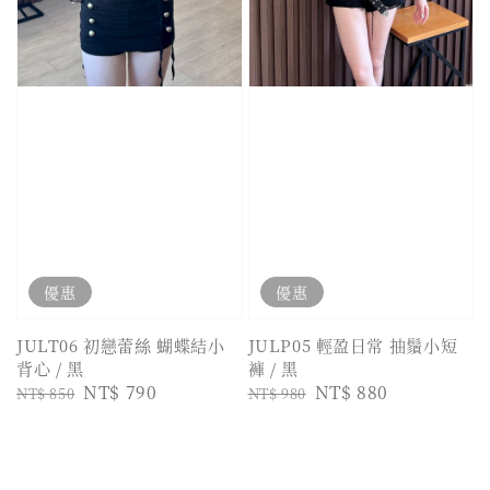
優惠
優惠
JULT06 初戀蕾絲 蝴蝶結小
JULP05 輕盈日常 抽鬚小短
背心 / 黑
褲 / 黑
Regular
Sale
NT$ 790
Regular
Sale
NT$ 880
NT$ 850
NT$ 980
price
price
price
price