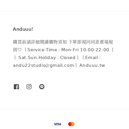
𝖠𝗇𝖽𝗎𝗎𝗎!
購買前請詳細閱讀購物須知 下單即視同同意賣場規
則🤍 ㅣ𝖲𝖾𝗋𝗏𝗂𝖼𝖾 𝖳𝗂𝗆𝖾 : 𝖬𝗈𝗇-𝖥𝗋𝗂 𝟣𝟢:𝟢𝟢-𝟤𝟤:𝟢𝟢 ㅣ
ㅣ 𝖲𝖺𝗍.𝖲𝗎𝗇.𝖧𝗈𝗅𝗂𝖽𝖺𝗒 : 𝖢𝗅𝗈𝗌𝖾𝖽ㅣ ㅣ𝖤𝗆𝖺𝗂𝗅 :
𝖺𝗇𝖽𝗎𝟤𝟤𝗌𝗍𝗎𝖽𝗂𝗈@𝗀𝗆𝖺𝗂𝗅.𝖼𝗈𝗆ㅣ 𝖠𝗇𝖽𝗎𝗎𝗎.𝗍𝗐