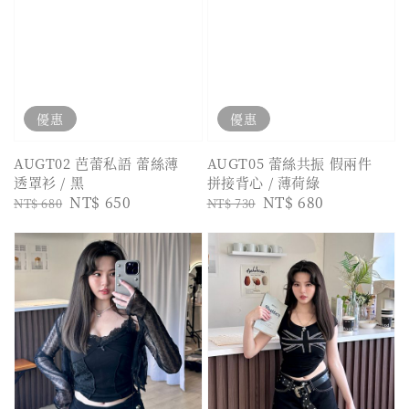
優惠
優惠
AUGT02 芭蕾私語 蕾絲薄
AUGT05 蕾絲共振 假兩件
透罩衫 / 黑
拼接背心 / 薄荷綠
Regular
Sale
NT$ 650
Regular
Sale
NT$ 680
NT$ 680
NT$ 730
price
price
price
price