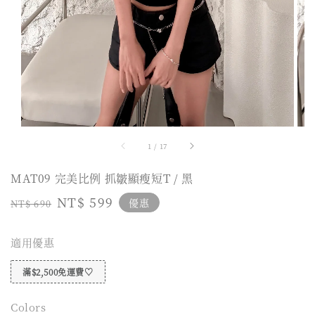
1
/
17
MAT09 完美比例 抓皺顯瘦短T / 黑
Regular
Sale
NT$ 599
優惠
NT$ 690
price
price
適用優惠
滿$2,500免運費♡
Colors