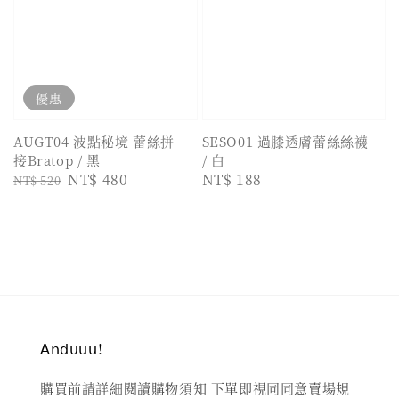
優惠
AUGT04 波點秘境 蕾絲拼
SESO01 過膝透膚蕾絲絲襪
接Bratop / 黑
/ 白
Regular
Sale
NT$ 480
Regular
NT$ 188
NT$ 520
price
price
price
𝖠𝗇𝖽𝗎𝗎𝗎!
購買前請詳細閱讀購物須知 下單即視同同意賣場規