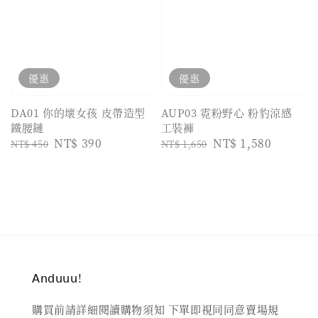
優惠
優惠
DA01 你的壞女孩 皮帶造型
AUP03 霓粉野心 粉豹涼感
鐵腰鏈
工裝褲
Regular
Sale
NT$ 390
Regular
Sale
NT$ 1,580
NT$ 450
NT$ 1,650
price
price
price
price
𝖠𝗇𝖽𝗎𝗎𝗎!
購買前請詳細閱讀購物須知 下單即視同同意賣場規