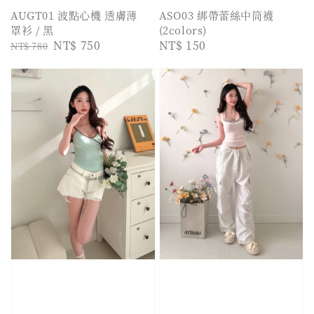
AUGT01 波點心機 透膚薄
ASO03 綁帶蕾絲中筒襪
罩衫 / 黑
(2colors)
Regular
Sale
NT$ 750
Regular
NT$ 150
NT$ 780
price
price
price