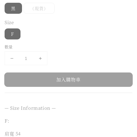
黑
（現貨）
Size
F
數量
加入購物車
— Size Information —
F:
肩寬 54