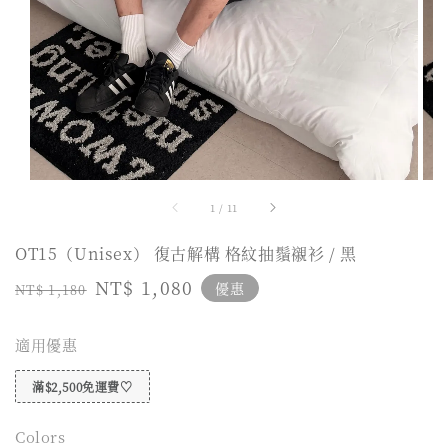
1
/
11
OT15（Unisex） 復古解構 格紋抽鬚襯衫 / 黑
Regular
Sale
NT$ 1,080
優惠
NT$ 1,180
price
price
適用優惠
滿$2,500免運費♡
Colors