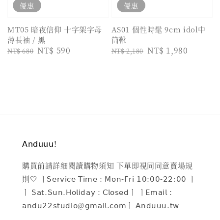
優惠
優惠
MT05 暗夜信仰 十字架字母
AS01 個性時髦 9cm idol中
薄長袖 / 黑
筒靴
Regular
Sale
NT$ 590
Regular
Sale
NT$ 1,980
NT$ 680
NT$ 2,180
price
price
price
price
𝖠𝗇𝖽𝗎𝗎𝗎!
購買前請詳細閱讀購物須知 下單即視同同意賣場規
則🤍 ㅣ𝖲𝖾𝗋𝗏𝗂𝖼𝖾 𝖳𝗂𝗆𝖾 : 𝖬𝗈𝗇-𝖥𝗋𝗂 𝟣𝟢:𝟢𝟢-𝟤𝟤:𝟢𝟢 ㅣ
ㅣ 𝖲𝖺𝗍.𝖲𝗎𝗇.𝖧𝗈𝗅𝗂𝖽𝖺𝗒 : 𝖢𝗅𝗈𝗌𝖾𝖽ㅣ ㅣ𝖤𝗆𝖺𝗂𝗅 :
𝖺𝗇𝖽𝗎𝟤𝟤𝗌𝗍𝗎𝖽𝗂𝗈@𝗀𝗆𝖺𝗂𝗅.𝖼𝗈𝗆ㅣ 𝖠𝗇𝖽𝗎𝗎𝗎.𝗍𝗐