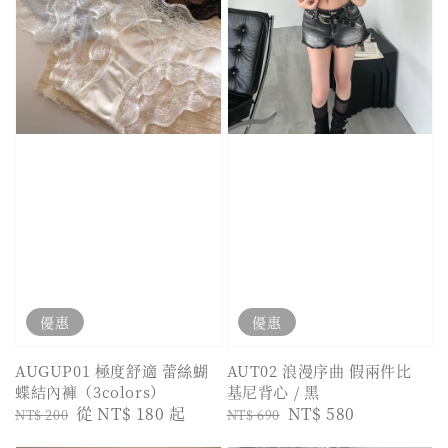
優惠
優惠
AUGUP01 極度舒適 蕾絲蝴
AUT02 浪漫序曲 假兩件比
蝶結內褲（3colors）
基尼背心 / 黑
Regular
Sale
從
NT$ 180
起
Regular
Sale
NT$ 580
NT$ 200
NT$ 690
price
price
price
price