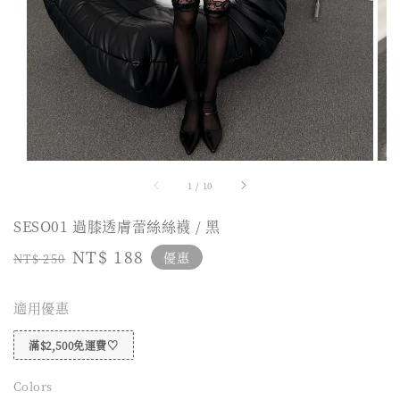
1
/
10
SESO01 過膝透膚蕾絲絲襪 / 黑
Regular
Sale
NT$ 188
優惠
NT$ 250
price
price
適用優惠
滿$2,500免運費♡
Colors